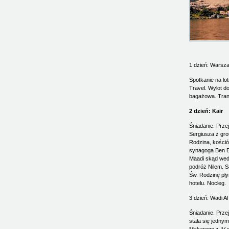
1 dzień: Warsza
Spotkanie na lo
Travel. Wylot d
bagażowa. Trans
2 dzień: Kair
Śniadanie. Prze
Sergiusza z grot
Rodzina, kościół
synagoga Ben Ez
Maadi skąd wedł
podróż Nilem. S
Św. Rodzinę pły
hotelu. Nocleg.
3 dzień: Wadi Al
Śniadanie. Prze
stała się jedny