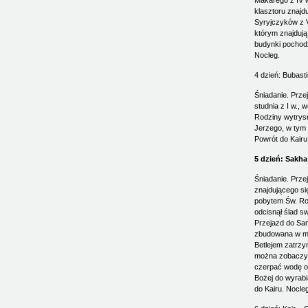
Makarego z IV w
klasztoru znajdu
Syryjczyków z V
którym znajdują
budynki pochodz
Nocleg.
4 dzień: Bubasti
Śniadanie. Przej
studnia z I w., 
Rodziny wytrysn
Jerzego, w tym 
Powrót do Kairu
5 dzień: Sakh
Śniadanie. Prze
znajdującego si
pobytem Św. Rod
odcisnął ślad sw
Przejazd do Sam
zbudowana w mi
Betlejem zatrzym
można zobaczyć 
czerpać wodę or
Bożej do wyrabi
do Kairu. Nocleg