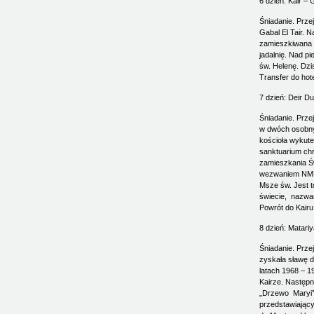
6 dzień: Kair – G
Śniadanie. Prze
Gabal El Tair. N
zamieszkiwana p
jadalnię. Nad p
św. Helenę. Dzi
Transfer do hot
7 dzień: Deir Du
Śniadanie. Prze
w dwóch osobnyc
kościoła wykute
sanktuarium chr
zamieszkania Św
wezwaniem NMP 
Msze św. Jest t
świecie, nazwan
Powrót do Kairu
8 dzień: Matari
Śniadanie. Przej
zyskała sławę d
latach 1968 – 1
Kairze. Następn
„Drzewo Maryi” 
przedstawiając