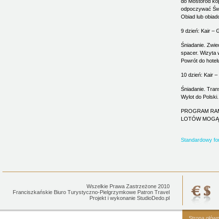
do Mostorod kopt
odpoczywać Św. 
Obiad lub obiado
9 dzień: Kair – 
Śniadanie. Zwie
spacer. Wizyta 
Powrót do hotel
10 dzień: Kair 
Śniadanie. Tran
Wylot do Polski
PROGRAM RAM
LOTÓW MOGĄ 
Standardowy fo
Wszelkie Prawa Zastrzeżone 2010
Franciszkańskie Biuro Turystyczno-Pielgrzymkowe Patron Travel
Projekt i wykonanie
StudioDedo.pl
Strona głów